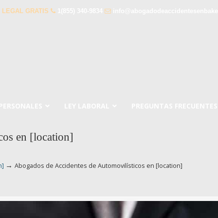
 LEGAL GRATIS
1(855) 340-9834
info@abogadodeaccidentesenbaker
 PERSONALES
LEY LABORAL
PREGUNTAS FRECUENTES
os en [location]
→
n]
Abogados de Accidentes de Automovilísticos en [location]