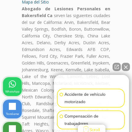
Mapa del Sitio
Abogado de Lesiones Personales en
Bakersfield Ca
sirven las siguientes ciudades
del sur de California: Arvin, Bakersfield, Bear
Valley Springs, Bodfish, Boron, Buttonwillow,
California City, Cherokee Strip, China Lake
Acres, Delano, Derby Acres, Dustin Acres,
Edmundson Acres, Edwards AFB CDP,
Fellows, Ford City, Frazier Park, Fuller Acres,
Golden Hills, Greenacres, Greenfield, Inyokern,
Johannesburg, Keene, Kernville, Lake Isabella,
Lake of the Woods, Lamont, Lebec, Lost
👋🏼¿Cómo puedo ayudarte?
Hills, Maricopa, Mcfarland, McKittrick, Mettler,
Mexican Colony, Mojave, Mountain Mesa,
WhatsApp
Accidente de vehículo
North Edwards, Oildale, Onyx, Pine Mountain
motorizado
Club, Randsburg, Ridgecrest, Rosamond,
Rosedale, Shafter, Smith Corner, South Taft,
Textéame
Compensación de
Squirrel Mountain Valley, Stallion Springs, Taft,
Taft Heights, Tehachapi, Tupman, Valley
trabajadores
Scroll
Acres, Wasco, Weedpatch, Weldon, Wofford