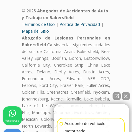
© 2025
Abogados de Accidentes de Auto
y Trabajo en Bakersfield
Terminos de Uso
|
Politica de Privacidad
|
Mapa del Sitio
Abogado de Lesiones Personales en
Bakersfield Ca
sirven las siguientes ciudades
del sur de California: Arvin, Bakersfield, Bear
Valley Springs, Bodfish, Boron, Buttonwillow,
California City, Cherokee Strip, China Lake
Acres, Delano, Derby Acres, Dustin Acres,
Edmundson Acres, Edwards AFB CDP,
Fellows, Ford City, Frazier Park, Fuller Acres,
Golden Hills, Greenacres, Greenfield, Inyokern,
Johannesburg, Keene, Kernville, Lake Isabella,
Lake of the Woods, Lamont, Lebec, Lost
👋🏼¿Cómo puedo ayudarte?
Hills, Maricopa, Mcfarland, McKittrick, Mettler,
Mexican Colony, Mojave, Mountain Mesa,
WhatsApp
Accidente de vehículo
North Edwards, Oildale, Onyx, Pine Mountain
motorizado