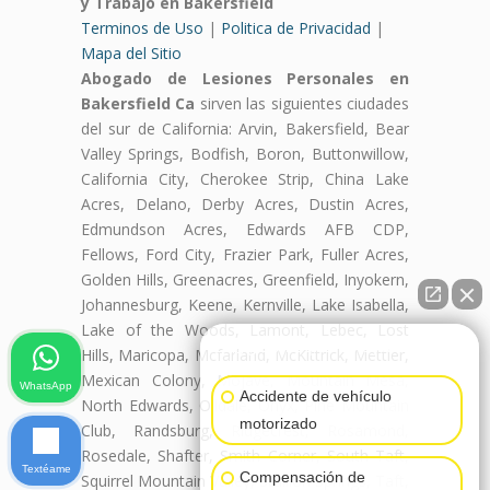
y Trabajo en Bakersfield
Terminos de Uso
|
Politica de Privacidad
|
Mapa del Sitio
Abogado de Lesiones Personales en
Bakersfield Ca
sirven las siguientes ciudades
del sur de California: Arvin, Bakersfield, Bear
Valley Springs, Bodfish, Boron, Buttonwillow,
California City, Cherokee Strip, China Lake
Acres, Delano, Derby Acres, Dustin Acres,
Edmundson Acres, Edwards AFB CDP,
Fellows, Ford City, Frazier Park, Fuller Acres,
Golden Hills, Greenacres, Greenfield, Inyokern,
Johannesburg, Keene, Kernville, Lake Isabella,
Lake of the Woods, Lamont, Lebec, Lost
👋🏼¿Cómo puedo ayudarte?
Hills, Maricopa, Mcfarland, McKittrick, Mettler,
Mexican Colony, Mojave, Mountain Mesa,
WhatsApp
Accidente de vehículo
North Edwards, Oildale, Onyx, Pine Mountain
motorizado
Club, Randsburg, Ridgecrest, Rosamond,
Rosedale, Shafter, Smith Corner, South Taft,
Textéame
Compensación de
Squirrel Mountain Valley, Stallion Springs, Taft,