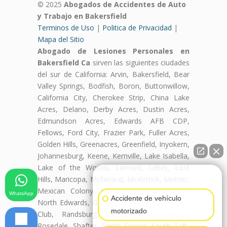
© 2025
Abogados de Accidentes de Auto
y Trabajo en Bakersfield
Terminos de Uso
|
Politica de Privacidad
|
Mapa del Sitio
Abogado de Lesiones Personales en
Bakersfield Ca
sirven las siguientes ciudades
del sur de California: Arvin, Bakersfield, Bear
Valley Springs, Bodfish, Boron, Buttonwillow,
California City, Cherokee Strip, China Lake
Acres, Delano, Derby Acres, Dustin Acres,
Edmundson Acres, Edwards AFB CDP,
Fellows, Ford City, Frazier Park, Fuller Acres,
Golden Hills, Greenacres, Greenfield, Inyokern,
Johannesburg, Keene, Kernville, Lake Isabella,
Lake of the Woods, Lamont, Lebec, Lost
👋🏼¿Cómo puedo ayudarte?
Hills, Maricopa, Mcfarland, McKittrick, Mettler,
Mexican Colony, Mojave, Mountain Mesa,
WhatsApp
Accidente de vehículo
North Edwards, Oildale, Onyx, Pine Mountain
motorizado
Club, Randsburg, Ridgecrest, Rosamond,
Rosedale, Shafter, Smith Corner, South Taft,