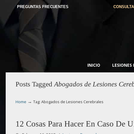
PREGUNTAS FRECUENTES
CONSULTA
INICIO
LESIONES
Posts Tagged
Abogados de Lesiones Cereb
→
Home
Tag: Abogados de Lesiones Cerebrales
12 Cosas Para Hacer En Caso De U