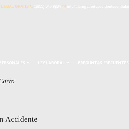
 LEGAL GRATIS
1(855) 340-9834
info@abogadodeaccidentesenbaker
 PERSONALES
LEY LABORAL
PREGUNTAS FRECUENTES
Carro
n Accidente