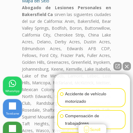
Mapa del Sitio
Abogado de Lesiones Personales en
Bakersfield Ca
sirven las siguientes ciudades
del sur de California: Arvin, Bakersfield, Bear
Valley Springs, Bodfish, Boron, Buttonwillow,
California City, Cherokee Strip, China Lake
Acres, Delano, Derby Acres, Dustin Acres,
Edmundson Acres, Edwards AFB CDP,
Fellows, Ford City, Frazier Park, Fuller Acres,
Golden Hills, Greenacres, Greenfield, Inyokern,
Johannesburg, Keene, Kernville, Lake Isabella,
Lake of the Woods, Lamont, Lebec, Lost
👋🏼¿Cómo puedo ayudarte?
Hills, Maricopa, Mcfarland, McKittrick, Mettler,
Mexican Colony, Mojave, Mountain Mesa,
WhatsApp
Accidente de vehículo
North Edwards, Oildale, Onyx, Pine Mountain
motorizado
Club, Randsburg, Ridgecrest, Rosamond,
Rosedale, Shafter, Smith Corner, South Taft,
Textéame
Compensación de
Squirrel Mountain Valley, Stallion Springs, Taft,
trabajadores
Taft Heights, Tehachapi, Tupman, Valley
Scroll
Acres, Wasco, Weedpatch, Weldon, Wofford