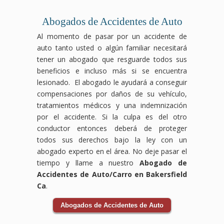
comerciales
consecuencias
abogados
daños
pueden
Los
pueden
duraderas,
especializados
ocasionados
ser
accidentes
ocurrir
pero
en
Abogados de Accidentes de Auto
por
devastadores,
laborales
por
no
compensación
Al momento de pasar por un accidente de
el
pero
pueden
condiciones
tienes
laboral
auto tanto usted o algún familiar necesitará
accidente.
no
ocurrir
inseguras,
que
luchará
Los
tienes
en
como
enfrentarlos
para
tener un abogado que resguarde todos sus
accidentes
que
cualquier
suelos
solo.
que
beneficios e incluso más si se encuentra
de
enfrentarlo
industria
resbaladizos,
Nuestro
tus
lesionado. El abogado le ayudará a conseguir
bicicleta
solo.
y a
falta
equipo
derechos
compensaciones por daños de su vehículo,
pueden
Nuestro
menudo
de
de
sean
tratamientos médicos y una indemnización
ocurrir
equipo
dejan
mantenimiento
abogados
respetados
debido
de
a
o
especializados
y
por el accidente. Si la culpa es del otro
a la
abogados
los
negligencia
en
recibas
conductor entonces deberá de proteger
negligencia
expertos
trabajadores
por
accidentes
el
todos sus derechos bajo la ley con un
de
en
enfrentando
parte
de
apoyo
abogado experto en el área. No deje pasar el
conductores
accidentes
dificultades
del
tránsito
necesario
o
de
físicas
personal.
te
durante
tiempo y llame a nuestro
Abogado de
condiciones
tránsito
y
Nuestro
guiará
tu
Accidentes de Auto/Carro en Bakersfield
inseguras
se
económicas.
equipo
a
recuperación.
Ca
.
en
encargará
Nuestro
de
través
Las
la
de
equipo
abogados
del
aseguradoras
Abogados de Accidentes de Auto
vía,
todo
de
especializados
proceso
pueden
y
el
abogados
en
legal
intentar