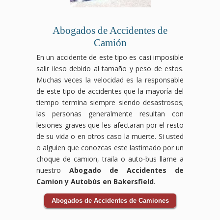
la
y
compensación
compensación
por
que
Abogados de Accidentes de
accidente
te
de
corresponden.
Camión
bicicleta
En un accidente de este tipo es casi imposible
que
salir ileso debido al tamaño y peso de estos.
te
corresponde.
Muchas veces la velocidad es la responsable
de este tipo de accidentes que la mayoría del
tiempo termina siempre siendo desastrosos;
las personas generalmente resultan con
lesiones graves que les afectaran por el resto
de su vida o en otros caso la muerte. Si usted
o alguien que conozcas este lastimado por un
choque de camion, traila o auto-bus llame a
nuestro
Abogado de Accidentes de
Camion y Autobús en Bakersfield
.
Abogados de Accidentes de Camiones