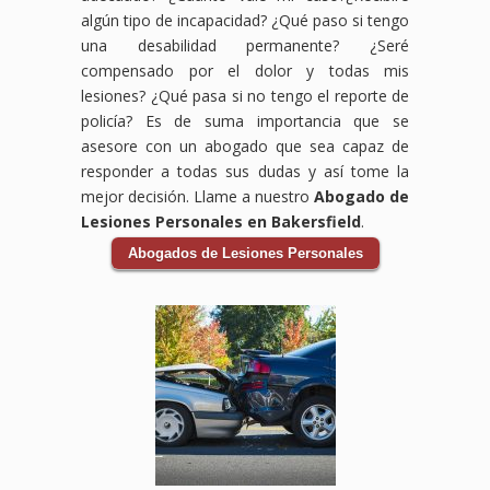
Bicicleta
aquí
CA,
reclamar
médicos,
tu
algún tipo de incapacidad? ¿Qué paso si tengo
en
para
estamos
los
salarios
accidente
una desabilidad permanente? ¿Seré
Lynwood,
ayudarte
aquí
daños
perdidos,
laboral.
compensado por el dolor y todas mis
Downey,
a
para
por
daños
Sabemos
lesiones? ¿Qué pasa si no tengo el reporte de
CA,
obtener
proteger
tus
al
que
estamos
la
tus
lesiones,
vehículo
enfrentar
policía? Es de suma importancia que se
comprometidos
compensación
derechos
incluyendo
y
un
asesore con un abogado que sea capaz de
a
que
y
gastos
cualquier
accidente
responder a todas sus dudas y así tome la
ayudarte
mereces
ayudarte
médicos,
otra
en
mejor decisión. Llame a nuestro
Abogado de
a
por
a
pérdida
pérdida
el
Lesiones Personales en Bakersfield
.
obtener
tus
obtener
de
relacionada
trabajo
la
lesiones,
el
ingresos
con
puede
Abogados de Lesiones Personales
compensación
gastos
apoyo
y
el
ser
que
médicos,
financiero
cualquier
accidente.
abrumador,
necesitas
salarios
que
otro
Los
pero
para
perdidos
necesitas
perjuicio
accidentes
no
cubrir
y
para
que
de
tienes
gastos
daños
cubrir
hayas
auto
que
médicos,
a tu
gastos
sufrido.
pueden
hacerlo
pérdida
vehículo.
médicos,
Los
ser
solo.
de
Los
salarios
accidentes
traumáticos
Nuestro
ingresos,
accidentes
perdidos
en
y
equipo
y
de
y
centros
tener
de
otros
auto
más.