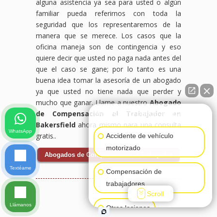
alguna asistencia ya sea para usted o algún
familiar pueda referirnos con toda la
seguridad que los representaremos de la
manera que se merece. Los casos que la
oficina maneja son de contingencia y eso
quiere decir que usted no paga nada antes del
que el caso se gane; por lo tanto es una
buena idea tomar la asesoría de un abogado
ya que usted no tiene nada que perder y
mucho que ganar. Llame a nuestro
Abogado
de Compensación al Trabajador en
👋🏼¿Cómo puedo ayudarte?
Bakersfield
ahora mismo para una consulta
WhatsApp
gratis..
Accidente de vehículo
motorizado
Abogados de Compensación al Trabajador
Textéame
Compensación de
trabajadores
Scroll
Llámanos
Otras lesiones