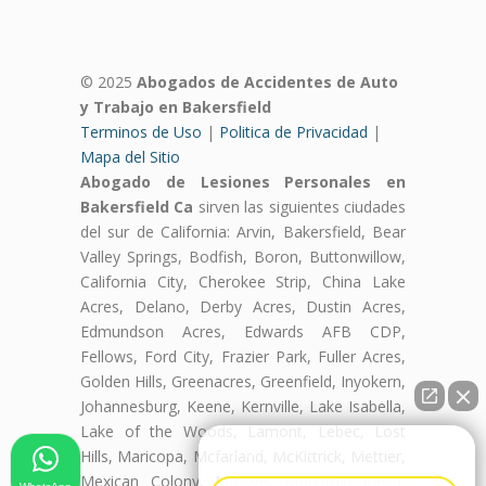
© 2025
Abogados de Accidentes de Auto
y Trabajo en Bakersfield
Terminos de Uso
|
Politica de Privacidad
|
Mapa del Sitio
Abogado de Lesiones Personales en
Bakersfield Ca
sirven las siguientes ciudades
del sur de California: Arvin, Bakersfield, Bear
Valley Springs, Bodfish, Boron, Buttonwillow,
California City, Cherokee Strip, China Lake
Acres, Delano, Derby Acres, Dustin Acres,
Edmundson Acres, Edwards AFB CDP,
Fellows, Ford City, Frazier Park, Fuller Acres,
Golden Hills, Greenacres, Greenfield, Inyokern,
Johannesburg, Keene, Kernville, Lake Isabella,
Lake of the Woods, Lamont, Lebec, Lost
👋🏼¿Cómo puedo ayudarte?
Hills, Maricopa, Mcfarland, McKittrick, Mettler,
Mexican Colony, Mojave, Mountain Mesa,