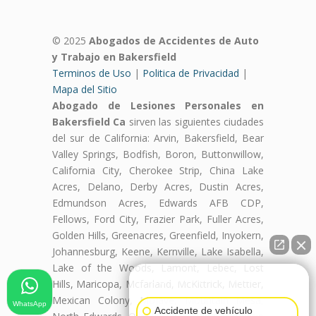
© 2025
Abogados de Accidentes de Auto
y Trabajo en Bakersfield
Terminos de Uso
|
Politica de Privacidad
|
Mapa del Sitio
Abogado de Lesiones Personales en
Bakersfield Ca
sirven las siguientes ciudades
del sur de California: Arvin, Bakersfield, Bear
Valley Springs, Bodfish, Boron, Buttonwillow,
California City, Cherokee Strip, China Lake
Acres, Delano, Derby Acres, Dustin Acres,
Edmundson Acres, Edwards AFB CDP,
Fellows, Ford City, Frazier Park, Fuller Acres,
Golden Hills, Greenacres, Greenfield, Inyokern,
Johannesburg, Keene, Kernville, Lake Isabella,
Lake of the Woods, Lamont, Lebec, Lost
👋🏼¿Cómo puedo ayudarte?
Hills, Maricopa, Mcfarland, McKittrick, Mettler,
Mexican Colony, Mojave, Mountain Mesa,
WhatsApp
Accidente de vehículo