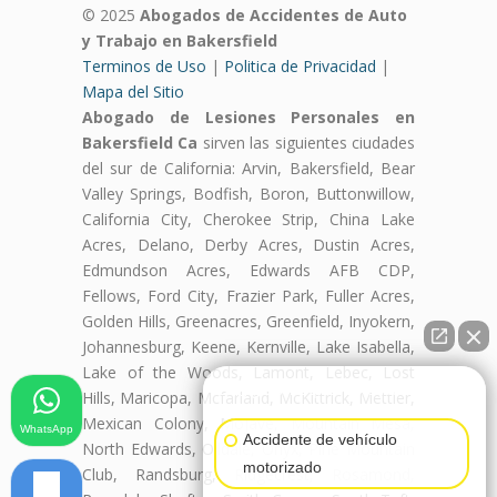
© 2025
Abogados de Accidentes de Auto
y Trabajo en Bakersfield
Terminos de Uso
|
Politica de Privacidad
|
Mapa del Sitio
Abogado de Lesiones Personales en
Bakersfield Ca
sirven las siguientes ciudades
del sur de California: Arvin, Bakersfield, Bear
Valley Springs, Bodfish, Boron, Buttonwillow,
California City, Cherokee Strip, China Lake
Acres, Delano, Derby Acres, Dustin Acres,
Edmundson Acres, Edwards AFB CDP,
Fellows, Ford City, Frazier Park, Fuller Acres,
Golden Hills, Greenacres, Greenfield, Inyokern,
Johannesburg, Keene, Kernville, Lake Isabella,
Lake of the Woods, Lamont, Lebec, Lost
👋🏼¿Cómo puedo ayudarte?
Hills, Maricopa, Mcfarland, McKittrick, Mettler,
Mexican Colony, Mojave, Mountain Mesa,
WhatsApp
Accidente de vehículo
North Edwards, Oildale, Onyx, Pine Mountain
motorizado
Club, Randsburg, Ridgecrest, Rosamond,