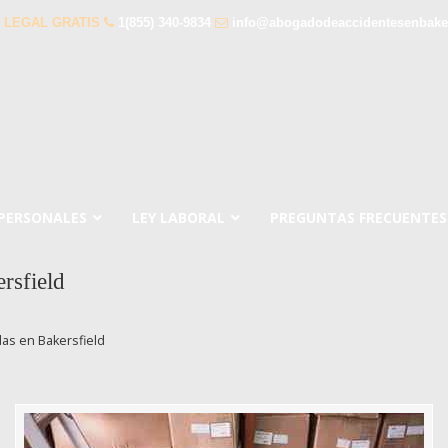
 LEGAL GRATIS
1(855) 340-9834
info@abogadodeaccidentesenbaker
 PERSONALES
LEY LABORAL
PREGUNTAS FRECUENTES
rsfield
as en Bakersfield