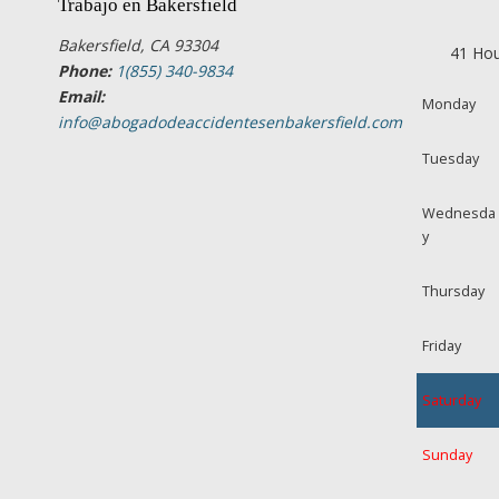
Trabajo en Bakersfield
Bakersfield, CA 93304
41 Hou
Phone:
1(855) 340-9834
Email:
Monday
info@abogadodeaccidentesenbakersfield.com
Tuesday
Wednesda
y
Thursday
Friday
Saturday
Sunday