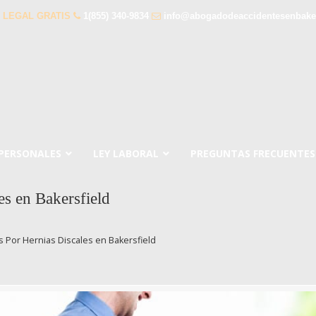
 LEGAL GRATIS
1(855) 340-9834
info@abogadodeaccidentesenbaker
 PERSONALES
LEY LABORAL
PREGUNTAS FRECUENTES
s en Bakersfield
Por Hernias Discales en Bakersfield