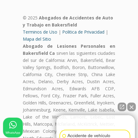
© 2025
Abogados de Accidentes de Auto
y Trabajo en Bakersfield
Terminos de Uso
|
Politica de Privacidad
|
Mapa del Sitio
Abogado de Lesiones Personales en
Bakersfield Ca
sirven las siguientes ciudades
del sur de California: Arvin, Bakersfield, Bear
Valley Springs, Bodfish, Boron, Buttonwillow,
California City, Cherokee Strip, China Lake
Acres, Delano, Derby Acres, Dustin Acres,
Edmundson Acres, Edwards AFB CDP,
Fellows, Ford City, Frazier Park, Fuller Acres,
Golden Hills, Greenacres, Greenfield, Inyokern,
Johannesburg, Keene, Kernville, Lake Isabella,
Lake of the Woods, Lamont, Lebec, Lost
👋🏼¿Cómo puedo ayudarte?
Hills, Maricopa, Mcfarland, McKittrick, Mettler,
Mexican Colony, Mojave, Mountain Mesa,
WhatsApp
Accidente de vehículo