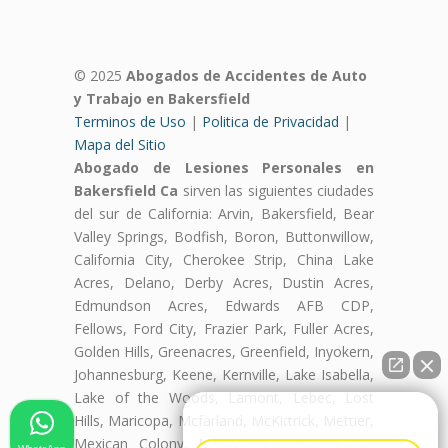
© 2025
Abogados de Accidentes de Auto
y Trabajo en Bakersfield
Terminos de Uso
|
Politica de Privacidad
|
Mapa del Sitio
Abogado de Lesiones Personales en
Bakersfield Ca
sirven las siguientes ciudades
del sur de California: Arvin, Bakersfield, Bear
Valley Springs, Bodfish, Boron, Buttonwillow,
California City, Cherokee Strip, China Lake
Acres, Delano, Derby Acres, Dustin Acres,
Edmundson Acres, Edwards AFB CDP,
Fellows, Ford City, Frazier Park, Fuller Acres,
Golden Hills, Greenacres, Greenfield, Inyokern,
Johannesburg, Keene, Kernville, Lake Isabella,
Lake of the Woods, Lamont, Lebec, Lost
👋🏼¿Cómo puedo ayudarte?
Hills, Maricopa, Mcfarland, McKittrick, Mettler,
Mexican Colony, Mojave, Mountain Mesa,